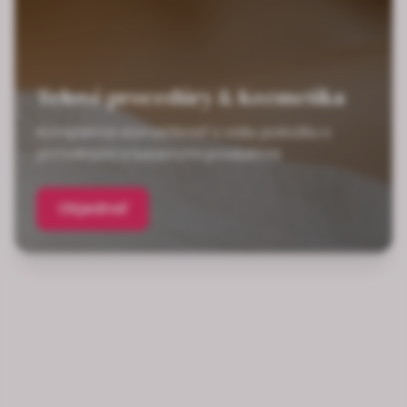
Telové procedúry & Kozmetika
Kompletná starostlivosť o vašu pokožku s
prírodnými a luxusnými produktmi
Objednať