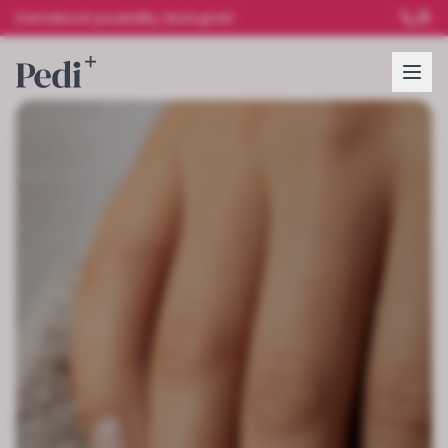
Darčekové poukážky dostupné!