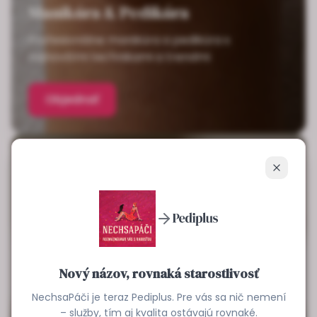
Manikúra & Pedikúra
Profesionálne manikúra a pedikúra s
najnovšími technikami a trendmi
Objednať
Zavrieť
Nový názov, rovnaká starostlivosť
NechsaPáči je teraz Pediplus. Pre vás sa nič nemení
– služby, tím aj kvalita ostávajú rovnaké.