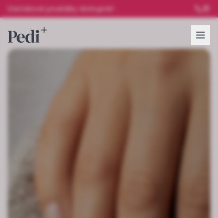
Darčekové poukážky dostupné!