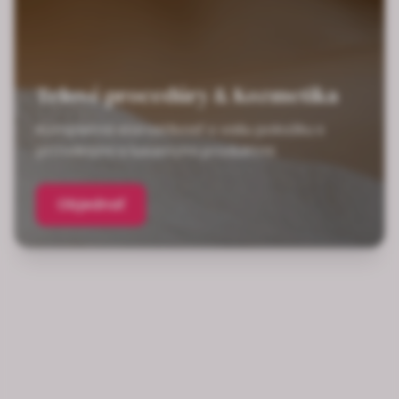
Telové procedúry & Kozmetika
Kompletná starostlivosť o vašu pokožku s
prírodnými a luxusnými produktmi
Objednať