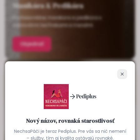
Manikúra & Pedikúra
Profesionálne manikúra a pedikúra s
najnovšími technikami a trendmi
Objednať
Zavrieť
Nový názov, rovnaká starostlivosť
NechsaPáči je teraz Pediplus. Pre vás sa nič nemení
– služby, tím aj kvalita ostávajú rovnaké.