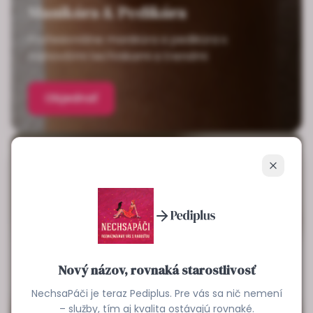
Manikúra & Pedikúra
Profesionálne manikúra a pedikúra s
najnovšími technikami a trendmi
Objednať
Zavrieť
Nový názov, rovnaká starostlivosť
NechsaPáči je teraz Pediplus. Pre vás sa nič nemení
– služby, tím aj kvalita ostávajú rovnaké.