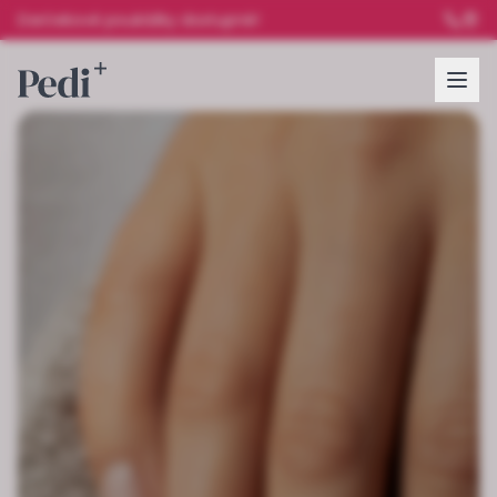
Darčekové poukážky dostupné!