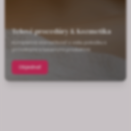
Telové procedúry & Kozmetika
Kompletná starostlivosť o vašu pokožku s
prírodnými a luxusnými produktmi
Objednať