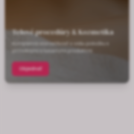
Telové procedúry & Kozmetika
Kompletná starostlivosť o vašu pokožku s
prírodnými a luxusnými produktmi
Objednať