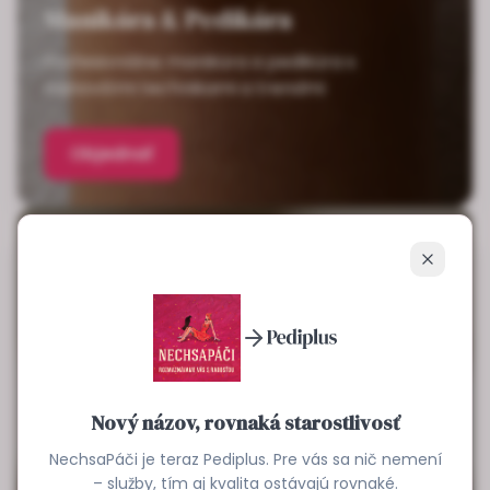
Manikúra & Pedikúra
Profesionálne manikúra a pedikúra s
najnovšími technikami a trendmi
Objednať
Zavrieť
Nový názov, rovnaká starostlivosť
NechsaPáči je teraz Pediplus. Pre vás sa nič nemení
– služby, tím aj kvalita ostávajú rovnaké.