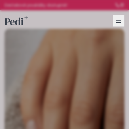
Darčekové poukážky dostupné!