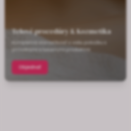
Telové procedúry & Kozmetika
Kompletná starostlivosť o vašu pokožku s
prírodnými a luxusnými produktmi
Objednať