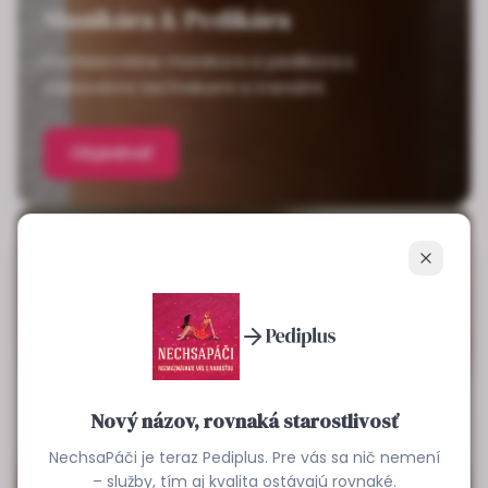
Manikúra & Pedikúra
Profesionálne manikúra a pedikúra s
najnovšími technikami a trendmi
Objednať
Zavrieť
Nový názov, rovnaká starostlivosť
NechsaPáči je teraz Pediplus. Pre vás sa nič nemení
– služby, tím aj kvalita ostávajú rovnaké.