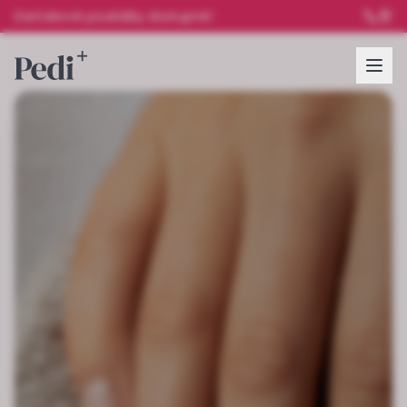
Darčekové poukážky dostupné!