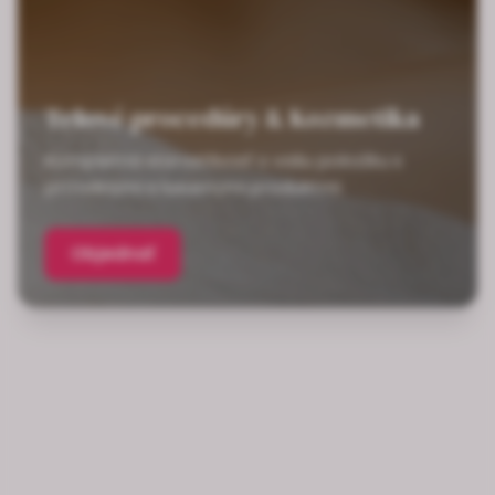
Telové procedúry & Kozmetika
Kompletná starostlivosť o vašu pokožku s
prírodnými a luxusnými produktmi
Objednať