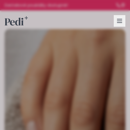
Darčekové poukážky dostupné!