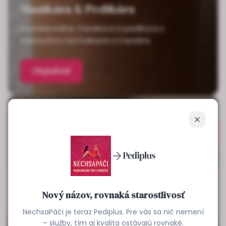
Manikúra & Pedikúra
Profesionálne manikúra a pedikúra s
najnovšími technikami a trendmi
Objednať
Zavrieť
Nový názov, rovnaká starostlivosť
NechsaPáči je teraz Pediplus. Pre vás sa nič nemení
– služby, tím aj kvalita ostávajú rovnaké.