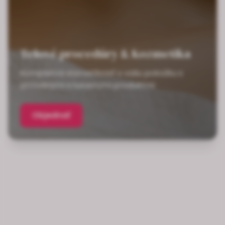
Telové procedúry & Kozmetika
Kompletná starostlivosť o vašu pokožku s
prírodnými a luxusnými produktmi
Objednať