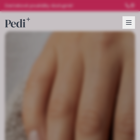
Darčekové poukážky dostupné!