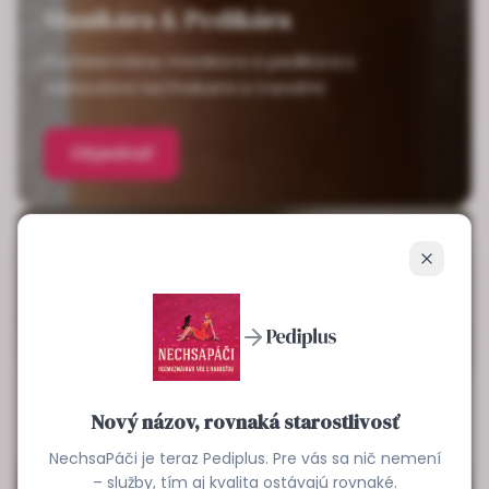
Manikúra & Pedikúra
Profesionálne manikúra a pedikúra s
najnovšími technikami a trendmi
Objednať
Zavrieť
Nový názov, rovnaká starostlivosť
NechsaPáči je teraz Pediplus. Pre vás sa nič nemení
– služby, tím aj kvalita ostávajú rovnaké.