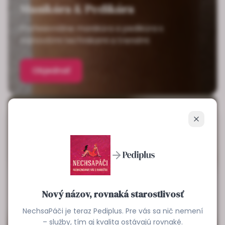
Manikúra & Pedikúra
Profesionálne manikúra a pedikúra s
najnovšími technikami a trendmi
Objednať
Zavrieť
Nový názov, rovnaká starostlivosť
NechsaPáči je teraz Pediplus. Pre vás sa nič nemení
– služby, tím aj kvalita ostávajú rovnaké.