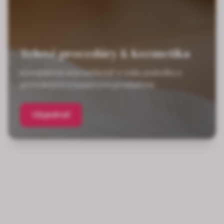
Telové procedúry & Kozmetika
Kompletná starostlivosť o vašu pokožku s
prírodnými a luxusnými produktmi
Objednať