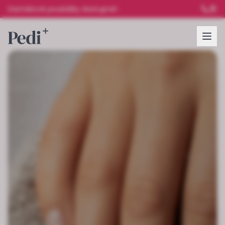
Darčekové poukážky dostupné!