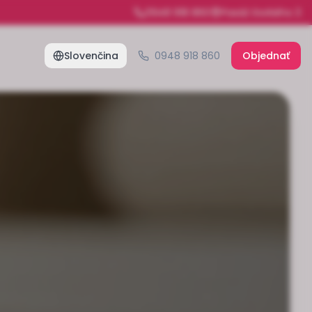
0948 918 860
Pasáž Gorkého 3
Slovenčina
0948 918 860
Objednať