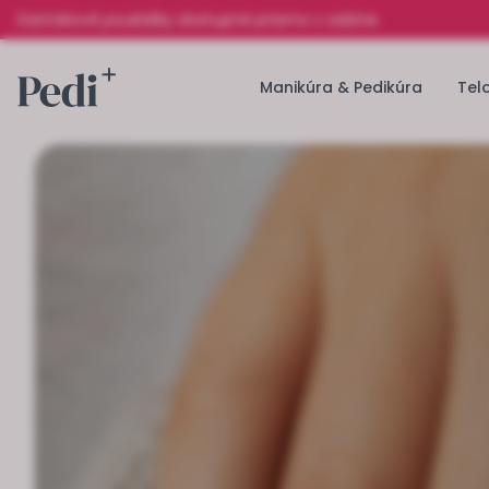
Darčekové poukážky dostupné priamo v salóne
Manikúra & Pedikúra
Tel