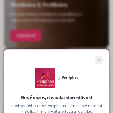
Manikúra & Pedikúra
Profesionálne manikúra a pedikúra s
najnovšími technikami a trendmi
Objednať
Zavrieť
Nový názov, rovnaká starostlivosť
NechsaPáči je teraz Pediplus. Pre vás sa nič nemení
– služby, tím aj kvalita ostávajú rovnaké.