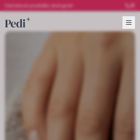
Darčekové poukážky dostupné!