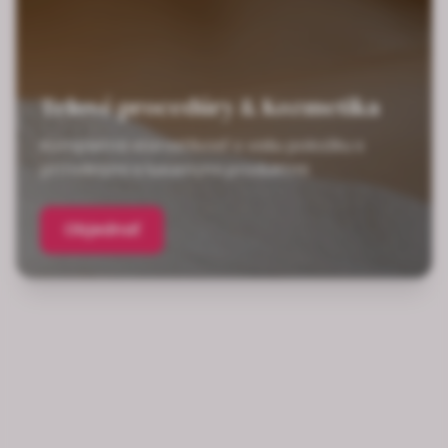
Telové procedúry & Kozmetika
Kompletná starostlivosť o vašu pokožku s
prírodnými a luxusnými produktmi
Objednať