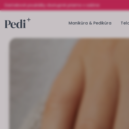
Darčekové poukážky dostupné priamo v salóne
Manikúra & Pedikúra
Tel