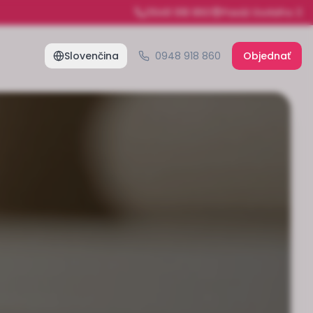
0948 918 860
Pasáž Gorkého 3
Slovenčina
0948 918 860
Objednať