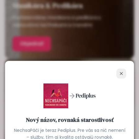
Manikúra & Pedikúra
Profesionálne manikúra a pedikúra s
najnovšími technikami a trendmi
Objednať
Zavrieť
Nový názov, rovnaká starostlivosť
NechsaPáči je teraz Pediplus. Pre vás sa nič nemení
– služby, tím aj kvalita ostávajú rovnaké.