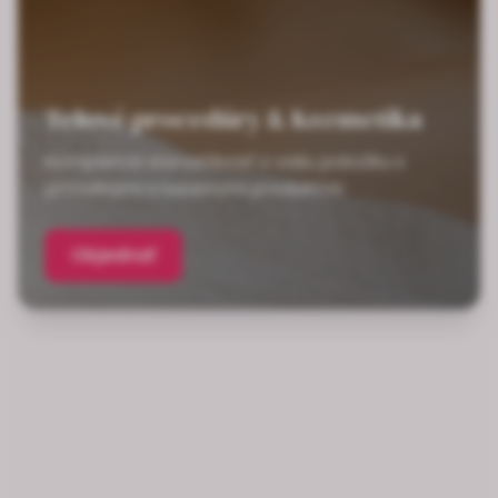
Telové procedúry & Kozmetika
Kompletná starostlivosť o vašu pokožku s
prírodnými a luxusnými produktmi
Objednať