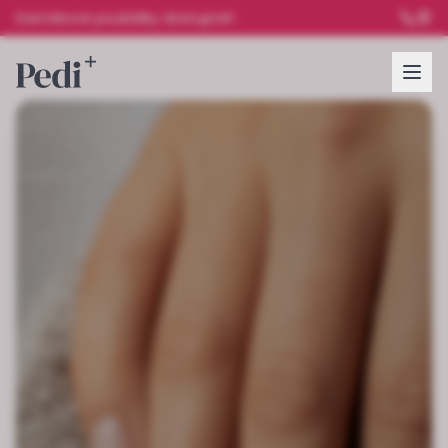
Darčekové poukážky dostupné!