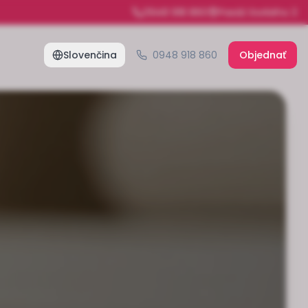
0948 918 860
Pasáž Gorkého 3
Slovenčina
0948 918 860
Objednať