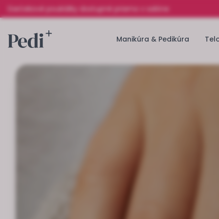
Darčekové poukážky dostupné priamo v salóne
Manikúra & Pedikúra
Tel