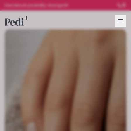
Darčekové poukážky dostupné!