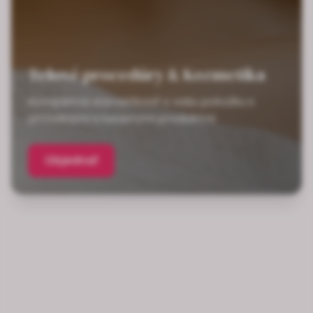
Telové procedúry & Kozmetika
Kompletná starostlivosť o vašu pokožku s
prírodnými a luxusnými produktmi
Objednať