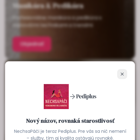
Manikúra & Pedikúra
Profesionálne manikúra a pedikúra s
najnovšími technikami a trendmi
Objednať
Zavrieť
Nový názov, rovnaká starostlivosť
NechsaPáči je teraz Pediplus. Pre vás sa nič nemení
– služby, tím aj kvalita ostávajú rovnaké.