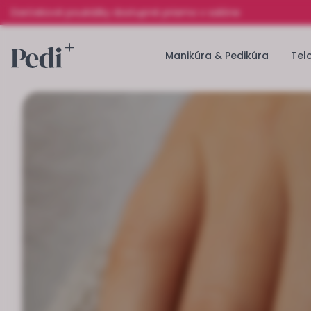
Darčekové poukážky dostupné priamo v salóne
Manikúra & Pedikúra
Tel