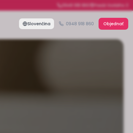
0948 918 860
Pasáž Gorkého 3
Slovenčina
0948 918 860
Objednať