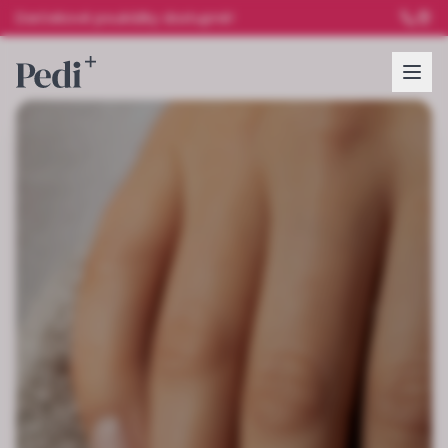
Darčekové poukážky dostupné!