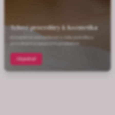
Telové procedúry & Kozmetika
Kompletná starostlivosť o vašu pokožku s
prírodnými a luxusnými produktmi
Objednať