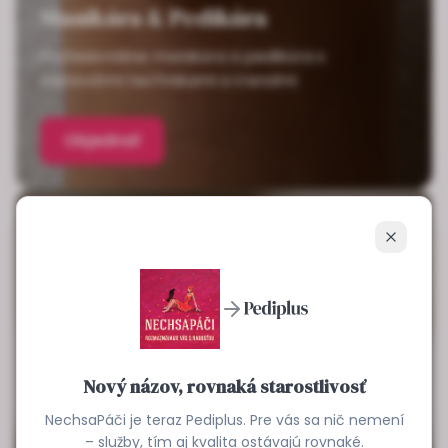
Manikúra & Pedikúra
Profesionálne manikúra a pedikúra s
najnovšími technikami a trendmi
Objednať
Zavrieť
Nový názov, rovnaká starostlivosť
NechsaPáči je teraz Pediplus. Pre vás sa nič nemení
– služby, tím aj kvalita ostávajú rovnaké.