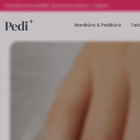
Darčekové poukážky dostupné priamo v salóne
Manikúra & Pedikúra
Tel