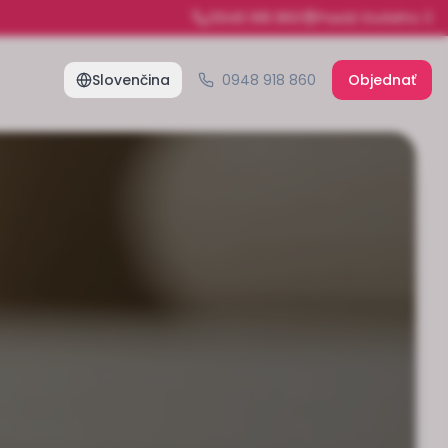
0948 918 860
Pasáž Gorkého 3
Slovenčina
0948 918 860
Objednať