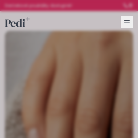
Darčekové poukážky dostupné!