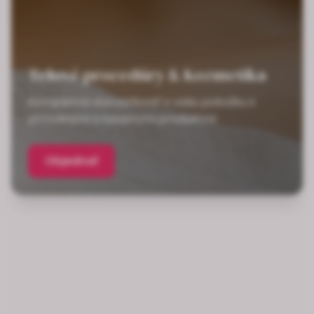
Telové procedúry & Kozmetika
Kompletná starostlivosť o vašu pokožku s
prírodnými a luxusnými produktmi
Objednať