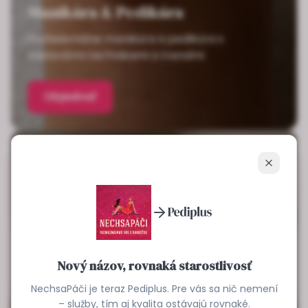
Manikúra & Pedikúra
Profesionálne manikúra a pedikúra s
najnovšími technikami a trendmi
Objednať
Zavrieť
Nový názov, rovnaká starostlivosť
NechsaPáči je teraz Pediplus. Pre vás sa nič nemení
– služby, tím aj kvalita ostávajú rovnaké.