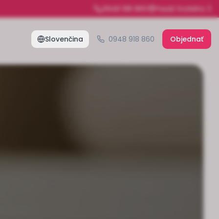
0948 918 860
Pasáž Gorkého 3
Slovenčina
0948 918 860
Objednať