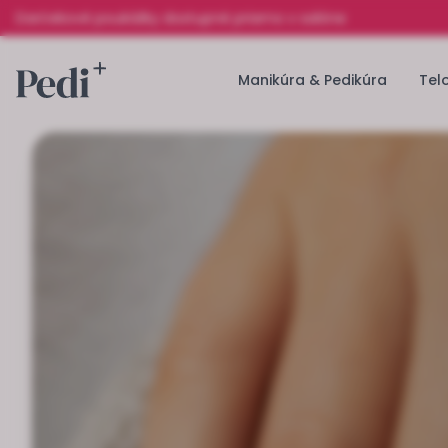
Darčekové poukážky dostupné priamo v salóne
Manikúra & Pedikúra
Tel