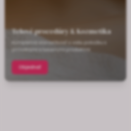
Telové procedúry & Kozmetika
Kompletná starostlivosť o vašu pokožku s
prírodnými a luxusnými produktmi
Objednať