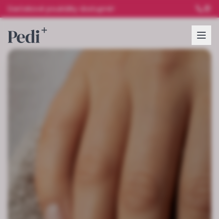
Darčekové poukážky dostupné!