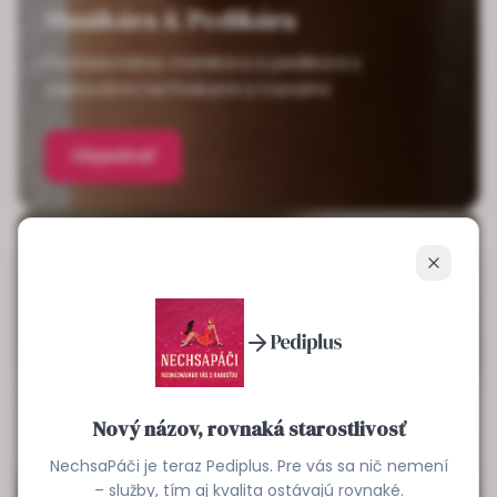
Manikúra & Pedikúra
Profesionálne manikúra a pedikúra s
najnovšími technikami a trendmi
Objednať
Zavrieť
Nový názov, rovnaká starostlivosť
NechsaPáči je teraz Pediplus. Pre vás sa nič nemení
– služby, tím aj kvalita ostávajú rovnaké.