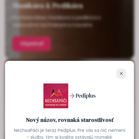
Manikúra & Pedikúra
Profesionálne manikúra a pedikúra s
najnovšími technikami a trendmi
Objednať
Zavrieť
Nový názov, rovnaká starostlivosť
NechsaPáči je teraz Pediplus. Pre vás sa nič nemení
– služby, tím aj kvalita ostávajú rovnaké.