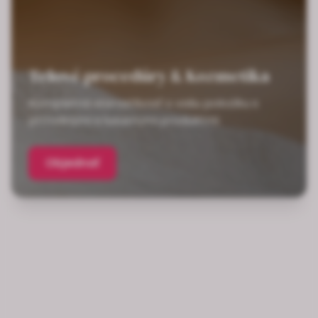
Telové procedúry & Kozmetika
Kompletná starostlivosť o vašu pokožku s
prírodnými a luxusnými produktmi
Objednať