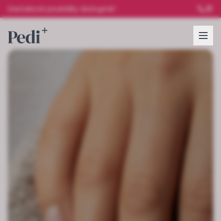
Darčekové poukážky dostupné!