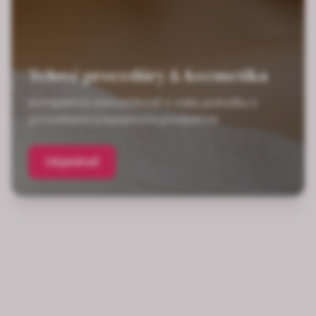
Telové procedúry & Kozmetika
Kompletná starostlivosť o vašu pokožku s
prírodnými a luxusnými produktmi
Objednať