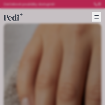
Darčekové poukážky dostupné!