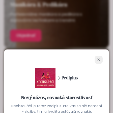
Manikúra & Pedikúra
Profesionálne manikúra a pedikúra s
najnovšími technikami a trendmi
Objednať
Zavrieť
Nový názov, rovnaká starostlivosť
NechsaPáči je teraz Pediplus. Pre vás sa nič nemení
– služby, tím aj kvalita ostávajú rovnaké.