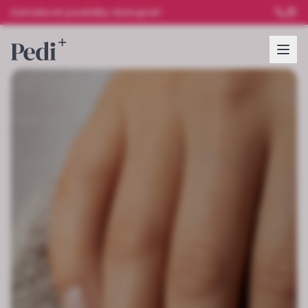
Darčekové poukážky dostupné!