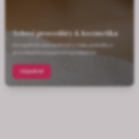
Telové procedúry & Kozmetika
Kompletná starostlivosť o vašu pokožku s
prírodnými a luxusnými produktmi
Objednať