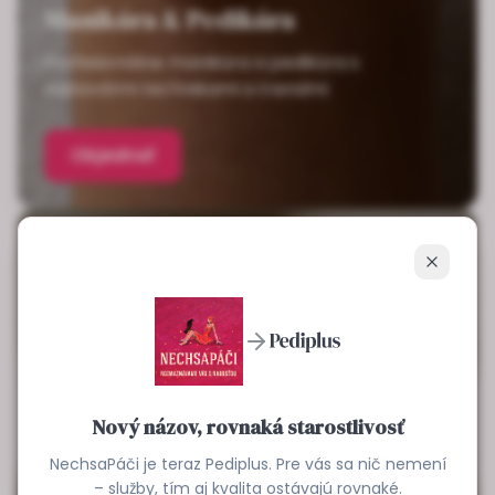
Manikúra & Pedikúra
Profesionálne manikúra a pedikúra s
najnovšími technikami a trendmi
Objednať
Zavrieť
Nový názov, rovnaká starostlivosť
NechsaPáči je teraz Pediplus. Pre vás sa nič nemení
– služby, tím aj kvalita ostávajú rovnaké.