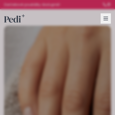
Darčekové poukážky dostupné!