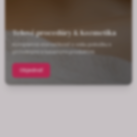
Telové procedúry & Kozmetika
Kompletná starostlivosť o vašu pokožku s
prírodnými a luxusnými produktmi
Objednať