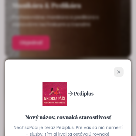
Manikúra & Pedikúra
Profesionálne manikúra a pedikúra s
najnovšími technikami a trendmi
Objednať
Zavrieť
Nový názov, rovnaká starostlivosť
NechsaPáči je teraz Pediplus. Pre vás sa nič nemení
– služby, tím aj kvalita ostávajú rovnaké.